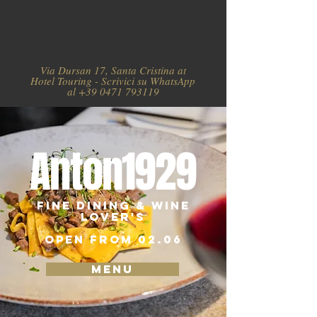
Via Dursan 17, Santa Cristina at
Hotel Touring - Scrivici su WhatsApp
al
+39 0471 793119
Anton1929
Fine Dining & Wine
Lover'S
OPEN FROM 02.06
MENU