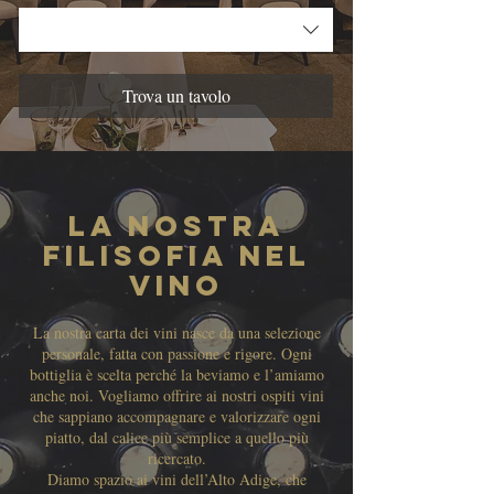
Trova un tavolo
la nostra
filisofia nel
vino
La nostra carta dei vini nasce da una selezione
personale, fatta con passione e rigore. Ogni
bottiglia è scelta perché la beviamo e l’amiamo
anche noi. Vogliamo offrire ai nostri ospiti vini
che sappiano accompagnare e valorizzare ogni
piatto, dal calice più semplice a quello più
ricercato.
Diamo spazio ai vini dell’Alto Adige, che