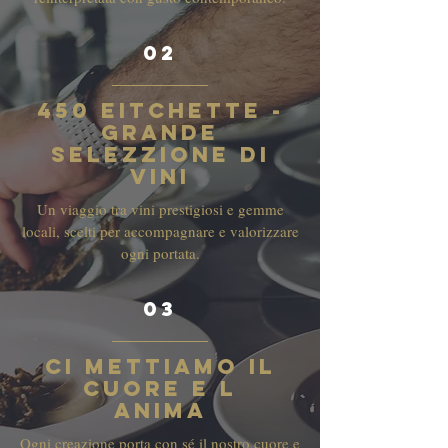
02
450 Eitchette -
Grande
selezzione di
vini
Un viaggio tra vini prestigiosi e gemme
locali, scelti per accompagnare e valorizzare
ogni portata.
03
Ci mettiamo il
cuore e l
anima
Ogni creazione porta con sé il nostro cuore e