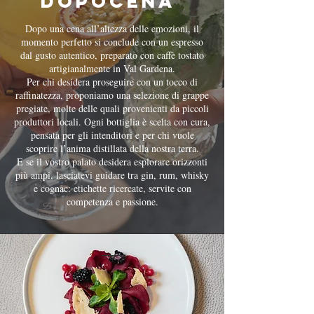
Dopocena
Dopo una cena all’altezza delle emozioni, il
momento perfetto si conclude con un espresso
dal gusto autentico, preparato con caffè tostato
artigianalmente in Val Gardena.
Per chi desidera proseguire con un tocco di
raffinatezza, proponiamo una selezione di grappe
pregiate, molte delle quali provenienti da piccoli
produttori locali. Ogni bottiglia è scelta con cura,
pensata per gli intenditori e per chi vuole
scoprire l’anima distillata della nostra terra.
E se il vostro palato desidera esplorare orizzonti
più ampi, lasciatevi guidare tra gin, rum, whisky
e cognac: etichette ricercate, servite con
competenza e passione.