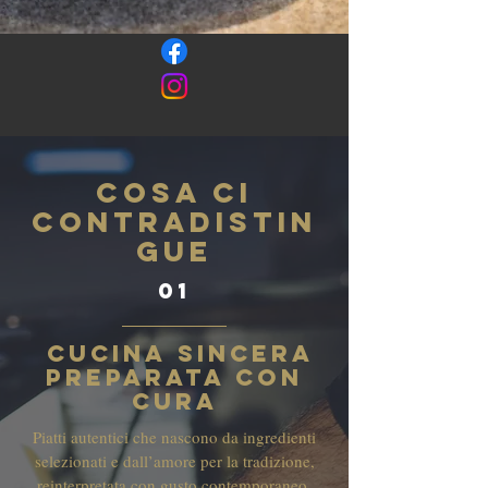
Cosa ci
contradistin
gue
01
Cucina sincera
preparata con
cura
Piatti autentici che nascono da ingredienti
selezionati e dall’amore per la tradizione,
reinterpretata con gusto contemporaneo.