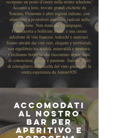
occupano un posto d’onore nella nostra selezione.
Accanto a loro, trovate grandi etichette da
Toscana, Piemonte e altre regioni italiane, con
attenzione a produttori autentici, radicati nella
tradizione. Non mancano Champagne,
Franciacorta e bollicine locali, e una curata
selezione di vini francesi, tedeschi e austriaci.
Siamo attratti dai vini veri, eleganti e territoriali,
con equilibrio tra acidità, mineralità e struttura.
Cerchiamo bottiglie che raccontino storie, fatte
di conoscenza, terroir e passione. Saremo felici
di consigliarvi nella scelta del vino giusto per la
vostra esperienza da Anton1929.
ACCOMODATI
AL NOSTRO
BAR per
Aperitivo e